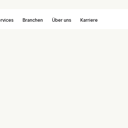
rvices
Branchen
Über uns
Karriere
ellen, die den Alltag voranbringen