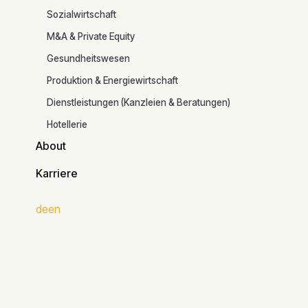
Branchen
Sozialwirtschaft
M&A & Private Equity
Gesundheitswesen
Adresse
Produktion & Energiewirtschaft
DE
Bornitzstraße 51
Dienstleistungen (Kanzleien & Beratungen)
10365 Berlin
Hotellerie
About
AT
About
Mariahilfterstrasse 111
Karriere
1060 Wien
Karriere
Route
de
en
Route
Bürozeiten