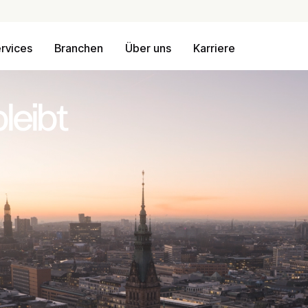
rvices
Branchen
Über uns
Karriere
bleibt
ellen, die den Alltag voranbringen