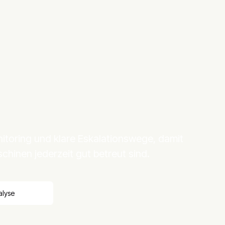
nitoring und klare Eskalationswege, damit
chinen jederzeit gut betreut sind.
alyse