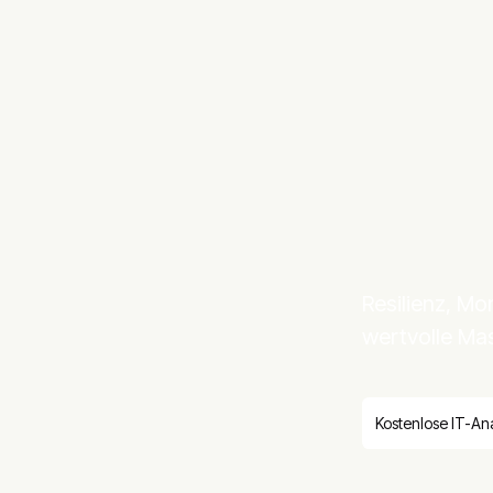
Resilienz, Mo
wertvolle Mas
Kostenlose IT-An