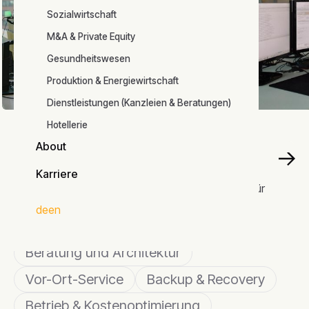
Branchen
Sozialwirtschaft
M&A & Private Equity
Gesundheitswesen
Produktion & Energiewirtschaft
Dienstleistungen (Kanzleien & Beratungen)
Hotellerie
IT-SERVICES
CLOUD SERVICES
About
Managed Workplace & IT-
01
About
Service
Karriere
Stabiler Betrieb heute mit skalierbarer Architektur für
Managed Workplace & IT-
Karriere
morgen
Service
de
en
24/7 Helpdesk
Beratung und Architektur
Vor-Ort-Service
Backup & Recovery
Betrieb & Kostenoptimierung