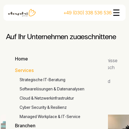
+49 (030) 338 536 536
Auf Ihr Unternehmen zugeschnittene
IT-Dienstleistungen
Home
Wir verwandeln IT-Komplexität in handfeste Ergebnisse
Home
und entlasten Ihr Team durch Expertise, die technisch
Services
versiert ist, aber menschlich erklärt. Unser
Services
Strategische IT-Beratung
Leistungsspektrum deckt Beratung, Umsetzung und
Betreuung ab.
Softwarelösungen & Datenanalysen
Cloud & Netzwerkinfrastruktur
Cyber Security & Resilienz
Managed Workplace & IT-Service
Branchen